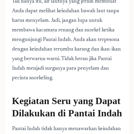
Tak hanya itu, air lautnya yang jernih membuat
Anda dapat melihat keindahan bawah laut tanpa
harus menyelam. Jadi, jangan lupa untuk
membawa kacamata renang dan snorkel ketika
mengunjungi Pantai Indah. Anda akan terpesona
dengan keindahan terumbu karang dan ikan-ikan
yang berwarna-warni. Tidak heran jika Pantai
Indah menjadi surganya para penyelam dan
pecinta snorkeling.
Kegiatan Seru yang Dapat
Dilakukan di Pantai Indah
Pantai Indah tidak hanya menawarkan keindahan