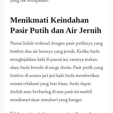
yang tak terlupakan!
Menikmati Keindahan
Pasir Putih dan Air Jernih
Pantai Indah terkenal dengan pasir putihnya yang
lembut dan air lautnya yang jernih. Ketika Anda
menginjakkan kaki di pantai ini, rasanya seakan-
akan Anda berada di surga dunia. Pasir putih yang
lembut di antara jari-jari kaki Anda memberikan
sensasi relaksasi yang luar biasa. Anda dapat
duduk atau berbaring di atas pasir ini sambil
menikmati sinar matahari yang hangat.