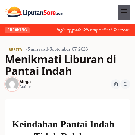
menu
Ingin upgrade skill tanpa ribet? Temukan kelas 
BREAKING
BERITA
•
5 min read
•
September 07, 2023
Menikmati Liburan di
Pantai Indah
Mega
ios_share
bookmark_add
Author
Keindahan Pantai Indah