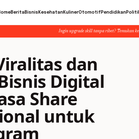
Home
Berita
Bisnis
Kesehatan
Kuliner
Otomotif
Pendidikan
Politi
Ingin upgrade skill tanpa ribet? Temukan kelas seru dan materi
iralitas dan
snis Digital
asa Share
ional untuk
agram