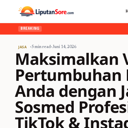
BREAKING
JASA
•
5 min read
•
Juni 14, 2026
Maksimalkan V
Pertumbuhan Bi
Anda dengan J
Sosmed Profes
TikTok & Inst