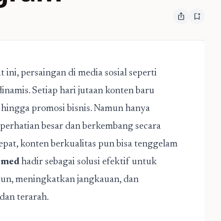
ios_share
bookmark_add
 ini, persaingan di media sosial seperti
namis. Setiap hari jutaan konten baru
, hingga promosi bisnis. Namun hanya
perhatian besar dan berkembang secara
 tepat, konten berkualitas pun bisa tenggelam
osmed
hadir sebagai solusi efektif untuk
n, meningkatkan jangkauan, dan
dan terarah.