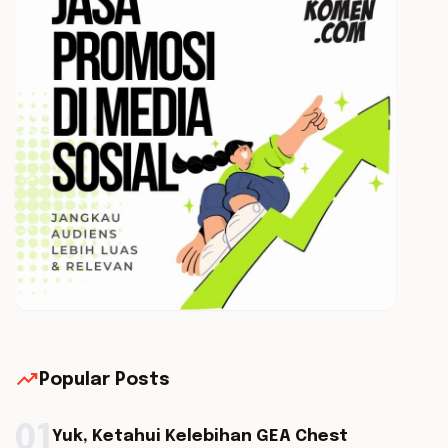
trending_up
Popular Posts
01
Yuk, Ketahui Kelebihan GEA Chest