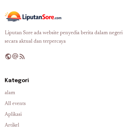
Liputan Sore ada website penyedia berita dalam negeri
secara aktual dan terpercaya
public
alternate_email
rss_feed
Kategori
alam
All events
Aplikasi
Artikel