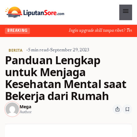
menu
Ingin upgrade skill tanpa ribet? Temukan 
BREAKING
BERITA
•
5 min read
•
September 29, 2023
Panduan Lengkap
untuk Menjaga
Kesehatan Mental saat
Bekerja dari Rumah
Mega
ios_share
bookmark_add
Author