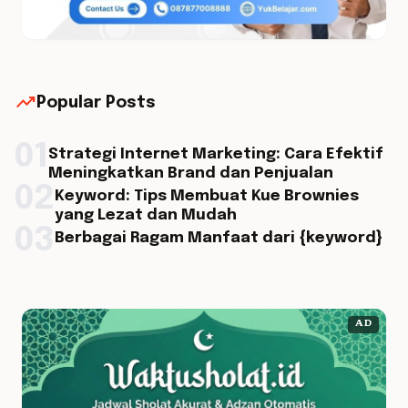
trending_up
Popular Posts
01
Strategi Internet Marketing: Cara Efektif
Meningkatkan Brand dan Penjualan
02
Keyword: Tips Membuat Kue Brownies
yang Lezat dan Mudah
03
Berbagai Ragam Manfaat dari {keyword}
AD