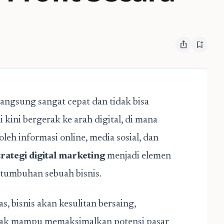
ios_share
bookmark_add
langsung sangat cepat dan tidak bisa
 kini bergerak ke arah digital, di mana
eh informasi online, media sosial, dan
trategi digital marketing
menjadi elemen
tumbuhan sebuah bisnis.
as, bisnis akan kesulitan bersaing,
idak mampu memaksimalkan potensi pasar