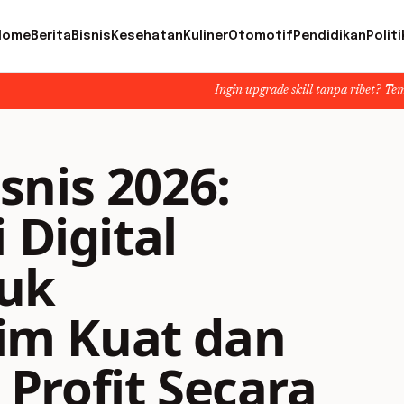
Home
Berita
Bisnis
Kesehatan
Kuliner
Otomotif
Pendidikan
Politi
Ingin upgrade skill tanpa ribet? Temukan kelas seru d
snis 2026:
 Digital
tuk
m Kuat dan
Profit Secara