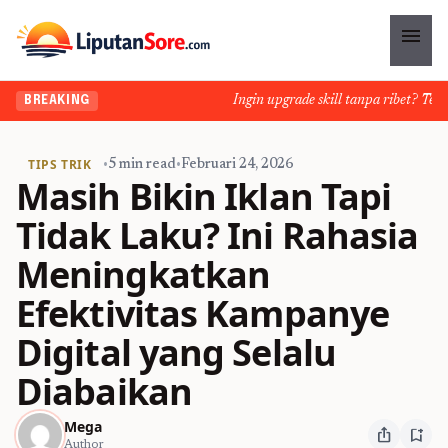
menu
Ingin upgrade skill tanpa ribet? Temuka
BREAKING
TIPS TRIK
•
5 min read
•
Februari 24, 2026
Masih Bikin Iklan Tapi
Tidak Laku? Ini Rahasia
Meningkatkan
Efektivitas Kampanye
Digital yang Selalu
Diabaikan
Mega
ios_share
bookmark_add
Author