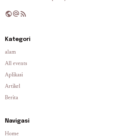
public
alternate_email
rss_feed
Kategori
alam
All events
Aplikasi
Artikel
Berita
Navigasi
Home