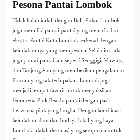
Pesona Pantai Lombok
Tidak kalah indah dengan Bali, Pulau Lombok
juga memiliki pantai-pantai yang menarik dan
eksotis. Pantai Kuta Lombok terkenal dengan
keindahannya yang mempesona. Selain itu, ada
juga pantai-pantai lain seperti Senggigi, Mawun,
dan Tanjung Aan yang memberikan pengalaman
liburan yang tak terlupakan. Lombok juga
menjadi tempat favorit untuk menyaksikan
fenomena Pink Beach, pantai dengan pasir
berwarna pink yang langka. Dengan kombinasi
keindahan alam dan budaya lokal yang kaya,
Lombok adalah destinasi yang sempurna untuk