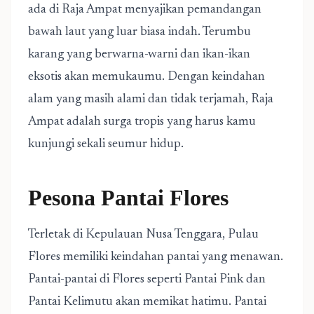
ada di Raja Ampat menyajikan pemandangan
bawah laut yang luar biasa indah. Terumbu
karang yang berwarna-warni dan ikan-ikan
eksotis akan memukaumu. Dengan keindahan
alam yang masih alami dan tidak terjamah, Raja
Ampat adalah surga tropis yang harus kamu
kunjungi sekali seumur hidup.
Pesona Pantai Flores
Terletak di Kepulauan Nusa Tenggara, Pulau
Flores memiliki keindahan pantai yang menawan.
Pantai-pantai di Flores seperti Pantai Pink dan
Pantai Kelimutu akan memikat hatimu. Pantai