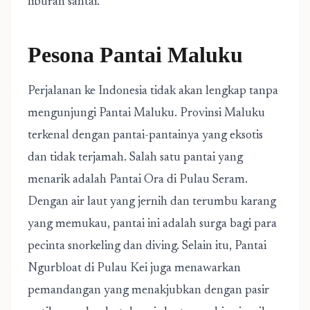
liburan santai.
Pesona Pantai Maluku
Perjalanan ke Indonesia tidak akan lengkap tanpa
mengunjungi Pantai Maluku. Provinsi Maluku
terkenal dengan pantai-pantainya yang eksotis
dan tidak terjamah. Salah satu pantai yang
menarik adalah Pantai Ora di Pulau Seram.
Dengan air laut yang jernih dan terumbu karang
yang memukau, pantai ini adalah surga bagi para
pecinta snorkeling dan diving. Selain itu, Pantai
Ngurbloat di Pulau Kei juga menawarkan
pemandangan yang menakjubkan dengan pasir