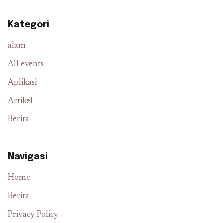
Kategori
alam
All events
Aplikasi
Artikel
Berita
Navigasi
Home
Berita
Privacy Policy