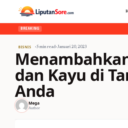
BREAKING
BISNIS
•
5 min read
•
Januari 20, 2023
Menambahkan
dan Kayu di 
Anda
Mega
Author