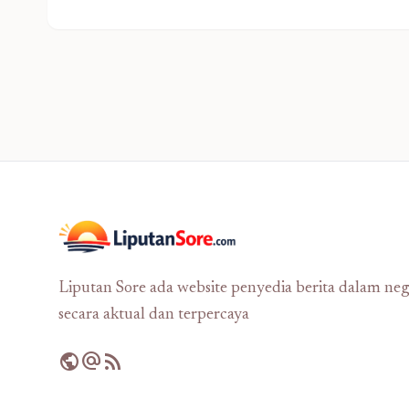
Liputan Sore ada website penyedia berita dalam neg
secara aktual dan terpercaya
public
alternate_email
rss_feed