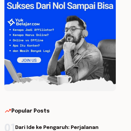
trending_up
Popular Posts
01
Dari Ide ke Pengaruh: Perjalanan