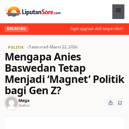
menu
Ingin upgrade skill tanpa ribet? Temu
BREAKING
POLITIK
•
5 min read
•
Maret 22, 2026
Mengapa Anies
Baswedan Tetap
Menjadi ‘Magnet’ Politik
bagi Gen Z?
Mega
ios_share
bookmark_add
Author