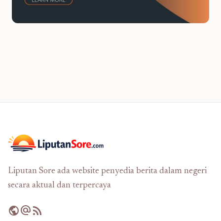
Liputan Sore ada website penyedia berita dalam negeri
secara aktual dan terpercaya
public
alternate_email
rss_feed