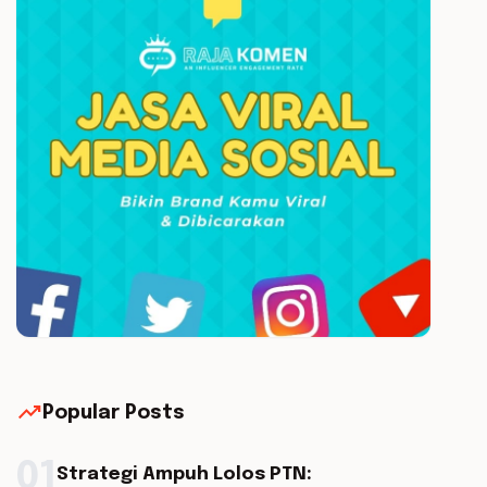
trending_up
Popular Posts
01
Strategi Ampuh Lolos PTN: