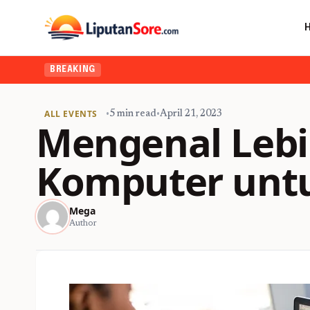
BREAKING
ALL EVENTS
•
5 min read
•
April 21, 2023
Mengenal Lebi
Komputer unt
Mega
Author