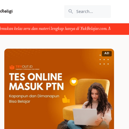
search
k
Religi
ru dan materi lengkap hanya di YukBelajar.com. Mulai langkah suksesmu hari i
AD