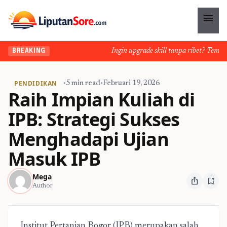
menu
Ingin upgrade skill tanpa ribet? Temukan k
BREAKING
PENDIDIKAN
•
5 min read
•
Februari 19, 2026
Raih Impian Kuliah di
IPB: Strategi Sukses
Menghadapi Ujian
Masuk IPB
Mega
ios_share
bookmark_add
Author
Institut Pertanian Bogor (IPB) merupakan salah