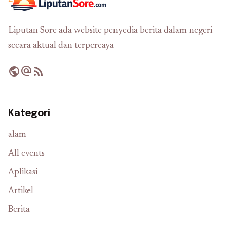
Liputan Sore ada website penyedia berita dalam negeri
secara aktual dan terpercaya
public
alternate_email
rss_feed
Kategori
alam
All events
Aplikasi
Artikel
Berita