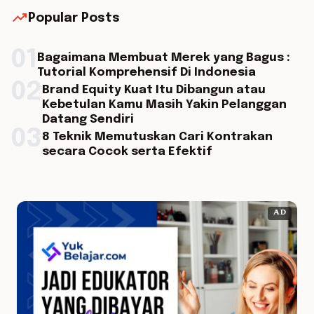
trending_up
Popular Posts
01
Bagaimana Membuat Merek yang Bagus :
Tutorial Komprehensif Di Indonesia
02
Brand Equity Kuat Itu Dibangun atau
Kebetulan Kamu Masih Yakin Pelanggan
Datang Sendiri
03
8 Teknik Memutuskan Cari Kontrakan
secara Cocok serta Efektif
AD