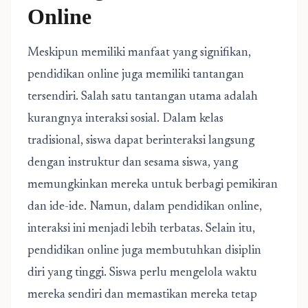
Online
Meskipun memiliki manfaat yang signifikan,
pendidikan online juga memiliki tantangan
tersendiri. Salah satu tantangan utama adalah
kurangnya interaksi sosial. Dalam kelas
tradisional, siswa dapat berinteraksi langsung
dengan instruktur dan sesama siswa, yang
memungkinkan mereka untuk berbagi pemikiran
dan ide-ide. Namun, dalam pendidikan online,
interaksi ini menjadi lebih terbatas. Selain itu,
pendidikan online juga membutuhkan disiplin
diri yang tinggi. Siswa perlu mengelola waktu
mereka sendiri dan memastikan mereka tetap