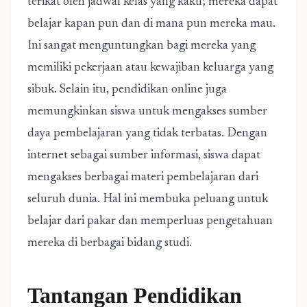
terikat oleh jadwal kelas yang kaku; mereka dapat
belajar kapan pun dan di mana pun mereka mau.
Ini sangat menguntungkan bagi mereka yang
memiliki pekerjaan atau kewajiban keluarga yang
sibuk. Selain itu, pendidikan online juga
memungkinkan siswa untuk mengakses sumber
daya pembelajaran yang tidak terbatas. Dengan
internet sebagai sumber informasi, siswa dapat
mengakses berbagai materi pembelajaran dari
seluruh dunia. Hal ini membuka peluang untuk
belajar dari pakar dan memperluas pengetahuan
mereka di berbagai bidang studi.
Tantangan Pendidikan