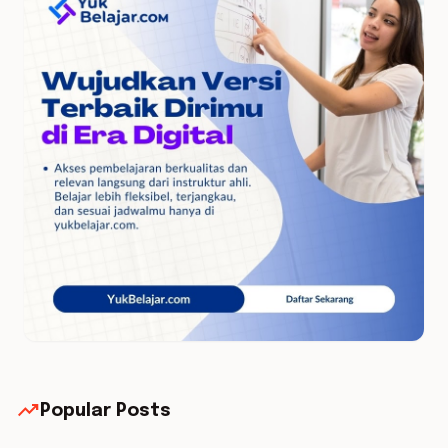
trending_up
Popular Posts