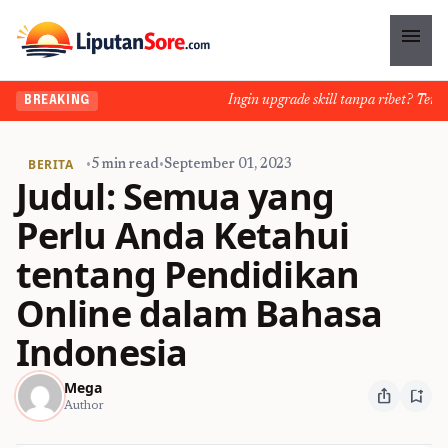
menu
Ingin upgrade skill tanpa ribet? Temukan
BREAKING
BERITA
•
5 min read
•
September 01, 2023
Judul: Semua yang
Perlu Anda Ketahui
tentang Pendidikan
Online dalam Bahasa
Indonesia
Mega
ios_share
bookmark_add
Author