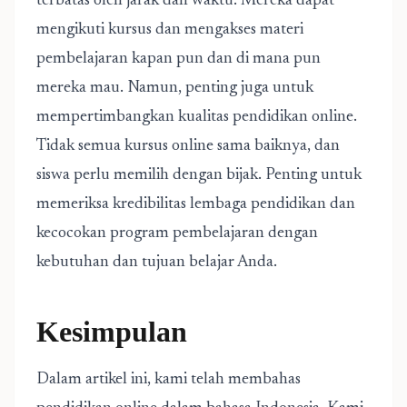
terbatas oleh jarak dan waktu. Mereka dapat
mengikuti kursus dan mengakses materi
pembelajaran kapan pun dan di mana pun
mereka mau. Namun, penting juga untuk
mempertimbangkan kualitas pendidikan online.
Tidak semua kursus online sama baiknya, dan
siswa perlu memilih dengan bijak. Penting untuk
memeriksa kredibilitas lembaga pendidikan dan
kecocokan program pembelajaran dengan
kebutuhan dan tujuan belajar Anda.
Kesimpulan
Dalam artikel ini, kami telah membahas