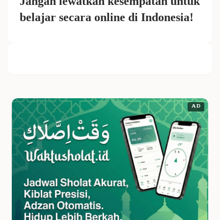
Jangan lewatkan kesempatan untuk
belajar secara online di Indonesia!
AD