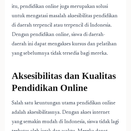
itu, pendidikan online juga merupakan solusi
untuk mengatasi masalah aksesibilitas pendidikan
di daerah terpencil atau terpencil di Indonesia.
Dengan pendidikan online, siswa di daerah-
daerah ini dapat mengakses kursus dan pelatihan
yang sebelumnya tidak tersedia bagi mereka.
Aksesibilitas dan Kualitas
Pendidikan Online
Salah satu keuntungan utama pendidikan online
adalah aksesibilitasnya. Dengan akses internet
yang semakin mudah di Indonesia, siswa tidak lagi