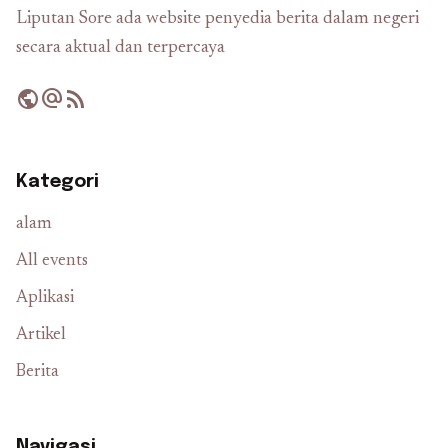
Liputan Sore ada website penyedia berita dalam negeri
secara aktual dan terpercaya
public
alternate_email
rss_feed
Kategori
alam
All events
Aplikasi
Artikel
Berita
Navigasi