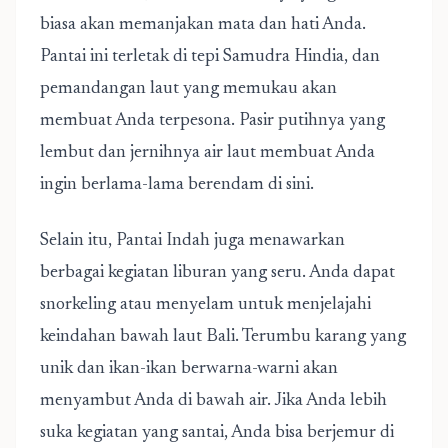
biasa akan memanjakan mata dan hati Anda.
Pantai ini terletak di tepi Samudra Hindia, dan
pemandangan laut yang memukau akan
membuat Anda terpesona. Pasir putihnya yang
lembut dan jernihnya air laut membuat Anda
ingin berlama-lama berendam di sini.
Selain itu, Pantai Indah juga menawarkan
berbagai kegiatan liburan yang seru. Anda dapat
snorkeling atau menyelam untuk menjelajahi
keindahan bawah laut Bali. Terumbu karang yang
unik dan ikan-ikan berwarna-warni akan
menyambut Anda di bawah air. Jika Anda lebih
suka kegiatan yang santai, Anda bisa berjemur di