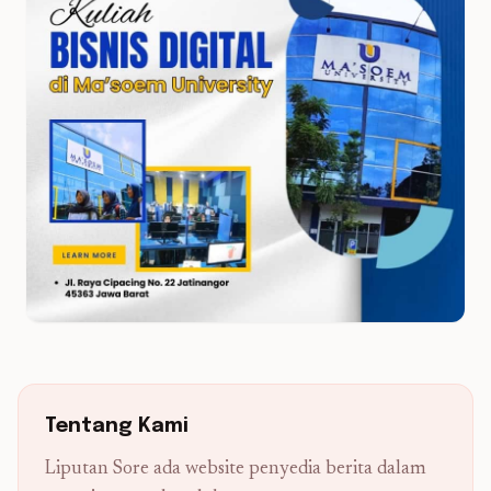
Tentang Kami
Liputan Sore ada website penyedia berita dalam