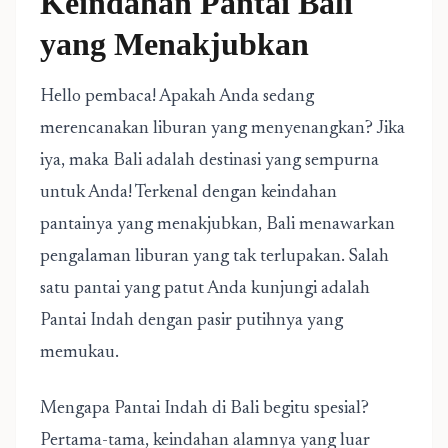
Keindahan Pantai Bali
yang Menakjubkan
Hello pembaca! Apakah Anda sedang
merencanakan liburan yang menyenangkan? Jika
iya, maka Bali adalah destinasi yang sempurna
untuk Anda! Terkenal dengan keindahan
pantainya yang menakjubkan, Bali menawarkan
pengalaman liburan yang tak terlupakan. Salah
satu pantai yang patut Anda kunjungi adalah
Pantai Indah dengan pasir putihnya yang
memukau.
Mengapa Pantai Indah di Bali begitu spesial?
Pertama-tama, keindahan alamnya yang luar