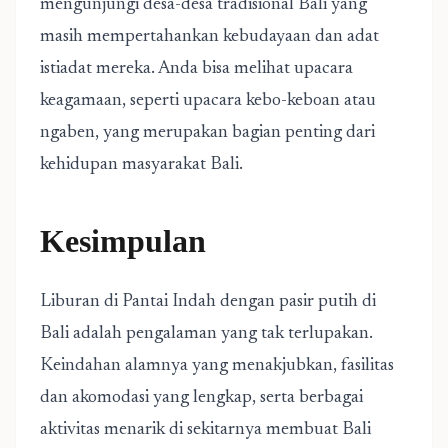
mengunjungi desa-desa tradisional Bali yang
masih mempertahankan kebudayaan dan adat
istiadat mereka. Anda bisa melihat upacara
keagamaan, seperti upacara kebo-keboan atau
ngaben, yang merupakan bagian penting dari
kehidupan masyarakat Bali.
Kesimpulan
Liburan di Pantai Indah dengan pasir putih di
Bali adalah pengalaman yang tak terlupakan.
Keindahan alamnya yang menakjubkan, fasilitas
dan akomodasi yang lengkap, serta berbagai
aktivitas menarik di sekitarnya membuat Bali