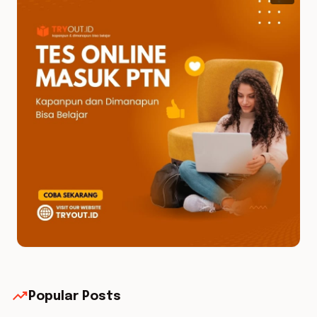
trending_up
Popular Posts