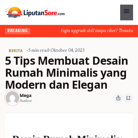
menu
Ingin upgrade skill tanpa ribet? Temukan kela
BREAKING
BERITA
•
5 min read
•
Oktober 04, 2023
5 Tips Membuat Desain
Rumah Minimalis yang
Modern dan Elegan
Mega
ios_share
bookmark_add
Author