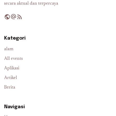
secara aktual dan terpercaya
public
alternate_email
rss_feed
Kategori
alam
All events
Aplikasi
Artikel
Berita
Navigasi