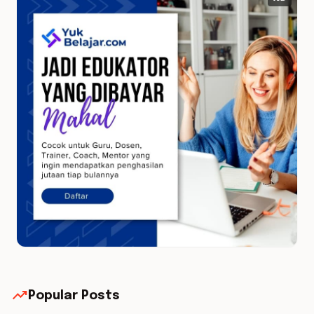
trending_up
Popular Posts