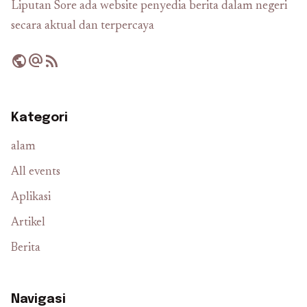
Liputan Sore ada website penyedia berita dalam negeri
secara aktual dan terpercaya
public
alternate_email
rss_feed
Kategori
alam
All events
Aplikasi
Artikel
Berita
Navigasi