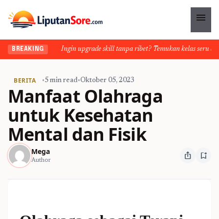
menu
Ingin upgrade skill tanpa ribet? Temukan kelas seru dan m
BREAKING
BERITA
•
5 min read
•
Oktober 05, 2023
Manfaat Olahraga
untuk Kesehatan
Mental dan Fisik
Mega
ios_share
bookmark_add
Author