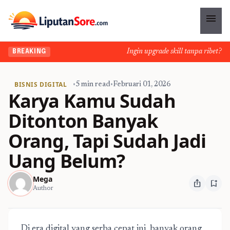
menu
Ingin upgrade skill tanpa ribet? Temu
BREAKING
BISNIS DIGITAL
•
5 min read
•
Februari 01, 2026
Karya Kamu Sudah
Ditonton Banyak
Orang, Tapi Sudah Jadi
Uang Belum?
Mega
ios_share
bookmark_add
Author
Di era digital yang serba cepat ini, banyak orang