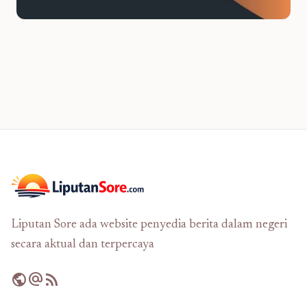
Liputan Sore ada website penyedia berita dalam negeri
secara aktual dan terpercaya
public
alternate_email
rss_feed