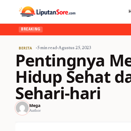
BREAKING
BERITA
•
5 min read
•
Agustus 25, 2023
Pentingnya M
Hidup Sehat d
Sehari-hari
Mega
Author