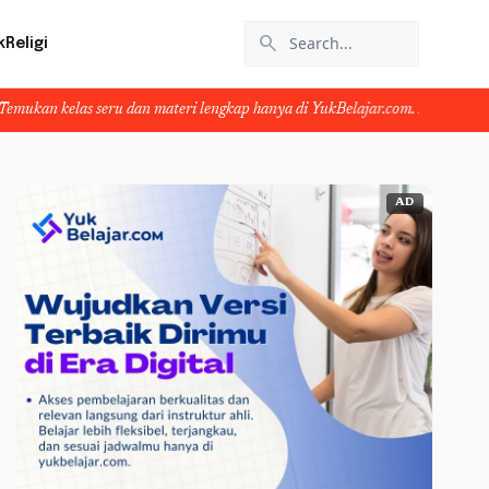
search
k
Religi
eru dan materi lengkap hanya di YukBelajar.com. Mulai langkah suksesmu hari 
AD