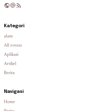
public
alternate_email
rss_feed
Kategori
alam
All events
Aplikasi
Artikel
Berita
Navigasi
Home