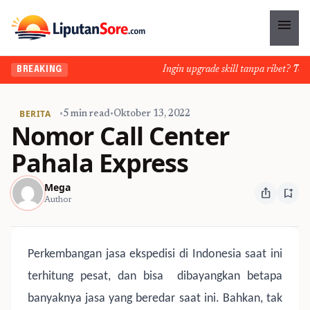
menu
Ingin upgrade skill tanpa ribet? Temuk
BREAKING
BERITA
•
5 min read
•
Oktober 13, 2022
Nomor Call Center
Pahala Express
Mega
ios_share
bookmark_add
Author
Perkembangan jasa ekspedisi di Indonesia saat ini
terhitung pesat, dan bisa
dibayangkan betapa
banyaknya jasa yang beredar saat ini. Bahkan, tak