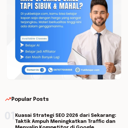
trending_up
Popular Posts
01
Kuasai Strategi SEO 2026 dari Sekarang:
Taktik Ampuh Meningkatkan Traffic dan
Menyalip Kompetitor di Google