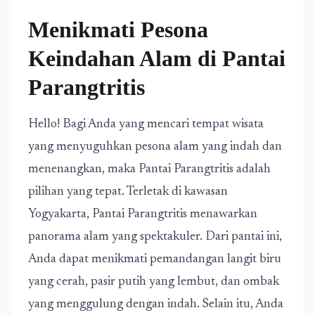
Menikmati Pesona
Keindahan Alam di Pantai
Parangtritis
Hello! Bagi Anda yang mencari tempat wisata
yang menyuguhkan pesona alam yang indah dan
menenangkan, maka Pantai Parangtritis adalah
pilihan yang tepat. Terletak di kawasan
Yogyakarta, Pantai Parangtritis menawarkan
panorama alam yang spektakuler. Dari pantai ini,
Anda dapat menikmati pemandangan langit biru
yang cerah, pasir putih yang lembut, dan ombak
yang menggulung dengan indah. Selain itu, Anda