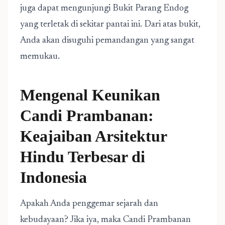
juga dapat mengunjungi Bukit Parang Endog
yang terletak di sekitar pantai ini. Dari atas bukit,
Anda akan disuguhi pemandangan yang sangat
memukau.
Mengenal Keunikan
Candi Prambanan:
Keajaiban Arsitektur
Hindu Terbesar di
Indonesia
Apakah Anda penggemar sejarah dan
kebudayaan? Jika iya, maka Candi Prambanan