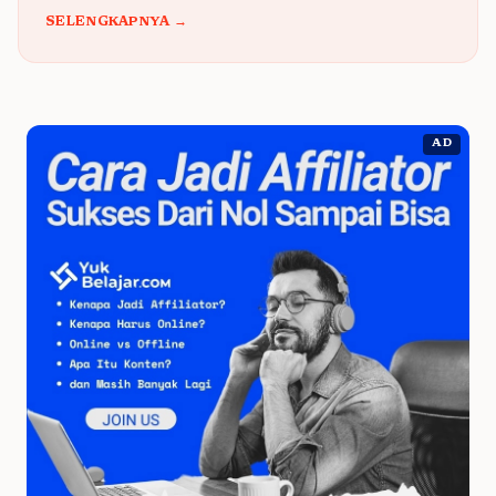
SELENGKAPNYA →
AD