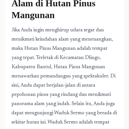
Alam di Hutan Pinus
Mangunan
Jika Anda ingin menghirup udara segar dan
menikmati keindahan alam yang menenangkan,
maka Hutan Pinus Mangunan adalah tempat
yang tepat. Terletak di Kecamatan Dlingo,
Kabupaten Bantul, Hutan Pinus Mangunan
menawarkan pemandangan yang spektakuler. Di
sini, Anda dapat berjalan-jalan di antara
pepohonan pinus yang rindang dan menikmati
panorama alam yang indah. Selain itu, Anda juga
dapat mengunjungi Waduk Sermo yang berada di
sekitar hutan ini. Waduk Sermo adalah tempat