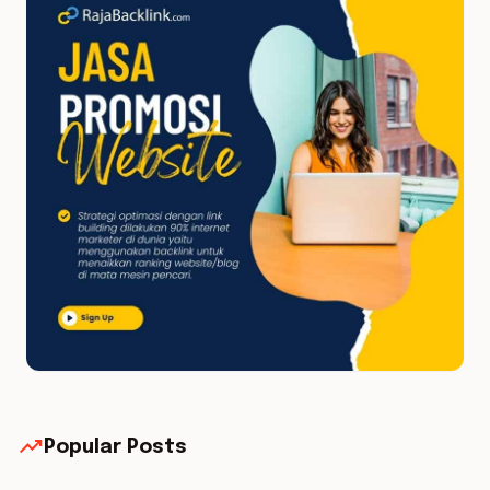
trending_up
Popular Posts