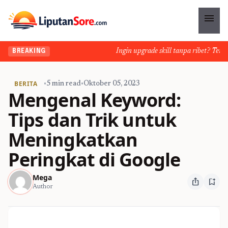
menu
Ingin upgrade skill tanpa ribet? Temukan 
BREAKING
BERITA
•
5 min read
•
Oktober 05, 2023
Mengenal Keyword:
Tips dan Trik untuk
Meningkatkan
Peringkat di Google
Mega
ios_share
bookmark_add
Author