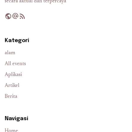
secara aktual dan terpercaya
public
alternate_email
rss_feed
Kategori
alam
All events
Aplikasi
Artikel
Berita
Navigasi
Home