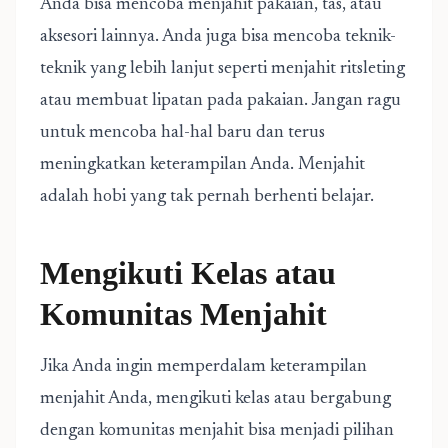
Anda bisa mencoba menjahit pakaian, tas, atau
aksesori lainnya. Anda juga bisa mencoba teknik-
teknik yang lebih lanjut seperti menjahit ritsleting
atau membuat lipatan pada pakaian. Jangan ragu
untuk mencoba hal-hal baru dan terus
meningkatkan keterampilan Anda. Menjahit
adalah hobi yang tak pernah berhenti belajar.
Mengikuti Kelas atau
Komunitas Menjahit
Jika Anda ingin memperdalam keterampilan
menjahit Anda, mengikuti kelas atau bergabung
dengan komunitas menjahit bisa menjadi pilihan