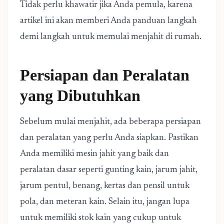
Tidak perlu khawatir jika Anda pemula, karena
artikel ini akan memberi Anda panduan langkah
demi langkah untuk memulai menjahit di rumah.
Persiapan dan Peralatan
yang Dibutuhkan
Sebelum mulai menjahit, ada beberapa persiapan
dan peralatan yang perlu Anda siapkan. Pastikan
Anda memiliki mesin jahit yang baik dan
peralatan dasar seperti gunting kain, jarum jahit,
jarum pentul, benang, kertas dan pensil untuk
pola, dan meteran kain. Selain itu, jangan lupa
untuk memiliki stok kain yang cukup untuk