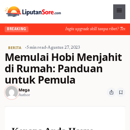
menu
Ingin upgrade skill tanpa ribet? Temukan 
BREAKING
BERITA
•
5 min read
•
Agustus 27, 2023
Memulai Hobi Menjahit
di Rumah: Panduan
untuk Pemula
Mega
ios_share
bookmark_add
Author