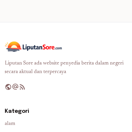
Liputan Sore ada website penyedia berita dalam negeri
secara aktual dan terpercaya
public
alternate_email
rss_feed
Kategori
alam