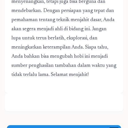
menyenangkan, tetapi juga bisa berguna dan
mendebarkan. Dengan persiapan yang tepat dan
pemahaman tentang teknik menjahit dasar, Anda
akan segera menjadi ahli di bidang ini. Jangan
lupa untuk terus berlatih, eksplorasi, dan
meningkatkan keterampilan Anda. Siapa tahu,
Anda bahkan bisa mengubah hobi ini menjadi
sumber penghasilan tambahan dalam waktu yang
tidak terlalu lama. Selamat menjahit!