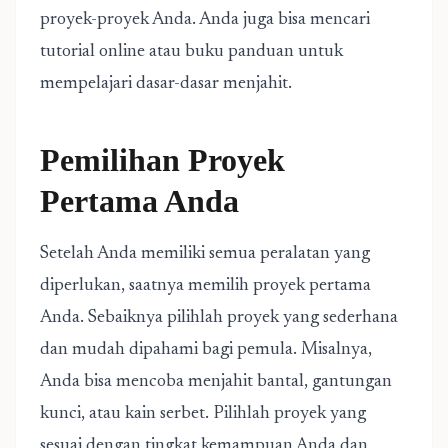
proyek-proyek Anda. Anda juga bisa mencari
tutorial online atau buku panduan untuk
mempelajari dasar-dasar menjahit.
Pemilihan Proyek
Pertama Anda
Setelah Anda memiliki semua peralatan yang
diperlukan, saatnya memilih proyek pertama
Anda. Sebaiknya pilihlah proyek yang sederhana
dan mudah dipahami bagi pemula. Misalnya,
Anda bisa mencoba menjahit bantal, gantungan
kunci, atau kain serbet. Pilihlah proyek yang
sesuai dengan tingkat kemampuan Anda dan