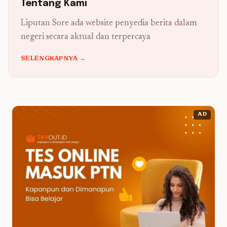
Tentang Kami
Liputan Sore ada website penyedia berita dalam
negeri secara aktual dan terpercaya
SELENGKAPNYA →
AD