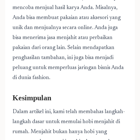
mencoba menjual hasil karya Anda. Misalnya,
Anda bisa membuat pakaian atau aksesori yang
unik dan menjualnya secara online. Anda juga
bisa menerima jasa menjahit atau perbaikan
pakaian dari orang lain. Selain mendapatkan
penghasilan tambahan, ini juga bisa menjadi
peluang untuk memperluas jaringan bisnis Anda
di dunia fashion.
Kesimpulan
Dalam artikel ini, kami telah membahas langkah-
langkah dasar untuk memulai hobi menjahit di
rumah. Menjahit bukan hanya hobi yang