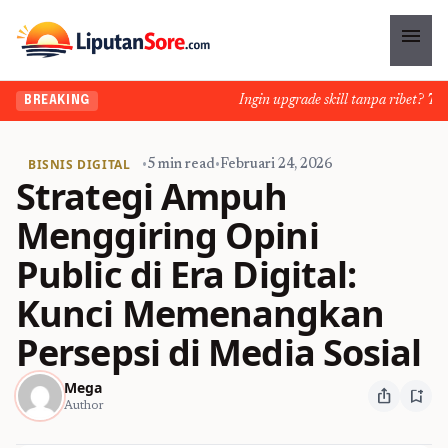
menu
Ingin upgrade skill tanpa ribet? Temuka
BREAKING
BISNIS DIGITAL
•
5 min read
•
Februari 24, 2026
Strategi Ampuh
Menggiring Opini
Public di Era Digital:
Kunci Memenangkan
Persepsi di Media Sosial
Mega
ios_share
bookmark_add
Author