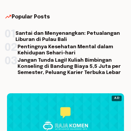
trending_up
Popular Posts
01
Santai dan Menyenangkan: Petualangan
Liburan di Pulau Bali
02
Pentingnya Kesehatan Mental dalam
Kehidupan Sehari-hari
03
Jangan Tunda Lagi! Kuliah Bimbingan
Konseling di Bandung Biaya 5,5 Juta per
Semester, Peluang Karier Terbuka Lebar
AD