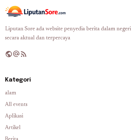
Liputan Sore ada website penyedia berita dalam negeri
secara aktual dan terpercaya
public
alternate_email
rss_feed
Kategori
alam
All events
Aplikasi
Artikel
Berita