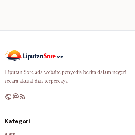
Liputan Sore ada website penyedia berita dalam negeri
secara aktual dan terpercaya
public
alternate_email
rss_feed
Kategori
alam