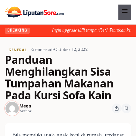
menu
Ingin upgrade skill tanpa ribet? Temukan kelas se
BREAKING
GENERAL
•
5 min read
•
Oktober 12, 2022
Panduan
Menghilangkan Sisa
Tumpahan Makanan
Pada Kursi Sofa Kain
Mega
ios_share
bookmark_add
Author
Bila memiliki anak- anak kecil di rumah, terdapat