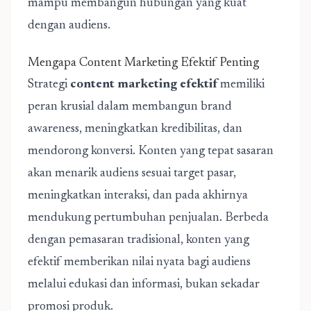
mampu membangun hubungan yang kuat
dengan audiens.
Mengapa Content Marketing Efektif Penting
Strategi
content marketing efektif
memiliki
peran krusial dalam membangun brand
awareness, meningkatkan kredibilitas, dan
mendorong konversi. Konten yang tepat sasaran
akan menarik audiens sesuai target pasar,
meningkatkan interaksi, dan pada akhirnya
mendukung pertumbuhan penjualan. Berbeda
dengan pemasaran tradisional, konten yang
efektif memberikan nilai nyata bagi audiens
melalui edukasi dan informasi, bukan sekadar
promosi produk.