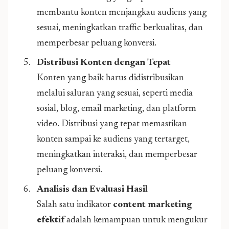
membantu konten menjangkau audiens yang
sesuai, meningkatkan traffic berkualitas, dan
memperbesar peluang konversi.
Distribusi Konten dengan Tepat
Konten yang baik harus didistribusikan
melalui saluran yang sesuai, seperti media
sosial, blog, email marketing, dan platform
video. Distribusi yang tepat memastikan
konten sampai ke audiens yang tertarget,
meningkatkan interaksi, dan memperbesar
peluang konversi.
Analisis dan Evaluasi Hasil
Salah satu indikator
content marketing
efektif
adalah kemampuan untuk mengukur