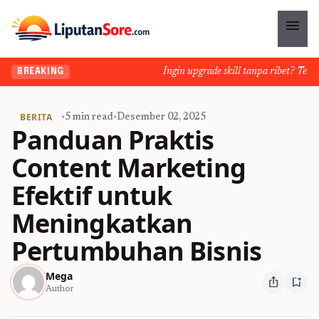
menu
Ingin upgrade skill tanpa ribet? Temuka
BREAKING
BERITA
•
5 min read
•
Desember 02, 2025
Panduan Praktis
Content Marketing
Efektif untuk
Meningkatkan
Pertumbuhan Bisnis
Mega
ios_share
bookmark_add
Author