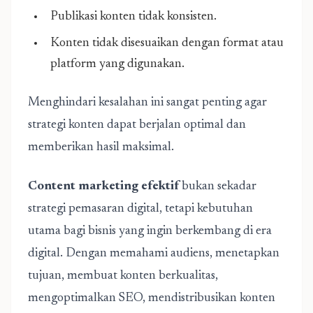
Publikasi konten tidak konsisten.
Konten tidak disesuaikan dengan format atau
platform yang digunakan.
Menghindari kesalahan ini sangat penting agar
strategi konten dapat berjalan optimal dan
memberikan hasil maksimal.
Content marketing efektif
bukan sekadar
strategi pemasaran digital, tetapi kebutuhan
utama bagi bisnis yang ingin berkembang di era
digital. Dengan memahami audiens, menetapkan
tujuan, membuat konten berkualitas,
mengoptimalkan SEO, mendistribusikan konten