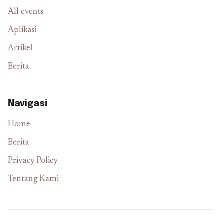
All events
Aplikasi
Artikel
Berita
Navigasi
Home
Berita
Privacy Policy
Tentang Kami