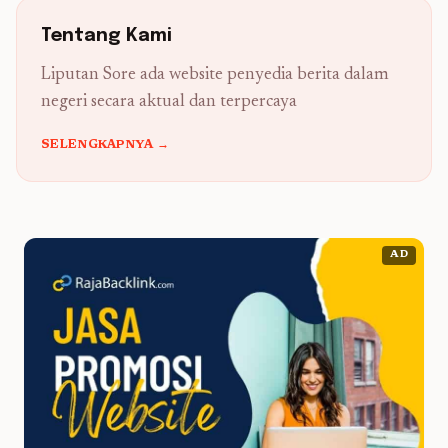
Tentang Kami
Liputan Sore ada website penyedia berita dalam
negeri secara aktual dan terpercaya
SELENGKAPNYA →
AD