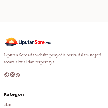
Liputan Sore ada website penyedia berita dalam negeri
secara aktual dan terpercaya
public
alternate_email
rss_feed
Kategori
alam