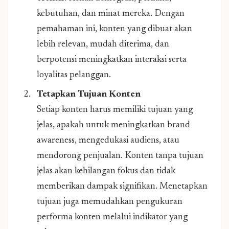
kebutuhan, dan minat mereka. Dengan
pemahaman ini, konten yang dibuat akan
lebih relevan, mudah diterima, dan
berpotensi meningkatkan interaksi serta
loyalitas pelanggan.
Tetapkan Tujuan Konten
Setiap konten harus memiliki tujuan yang
jelas, apakah untuk meningkatkan brand
awareness, mengedukasi audiens, atau
mendorong penjualan. Konten tanpa tujuan
jelas akan kehilangan fokus dan tidak
memberikan dampak signifikan. Menetapkan
tujuan juga memudahkan pengukuran
performa konten melalui indikator yang