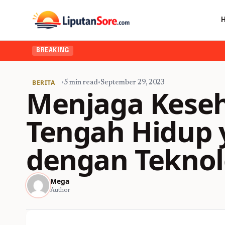
BREAKING
BERITA
•
5 min read
•
September 29, 2023
Menjaga Keseh
Tengah Hidup 
dengan Teknol
Mega
Author