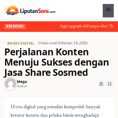
menu
Ingin upgrade skill tanpa ribet? Temukan
BREAKING
BISNIS DIGITAL
•
5 min read
•
Februari 14, 2026
Perjalanan Konten
Menuju Sukses dengan
Jasa Share Sosmed
Mega
ios_share
bookmark_add
Author
Di era digital yang semakin kompetitif, banyak
kreator konten dan pelaku bisnis menghadapi