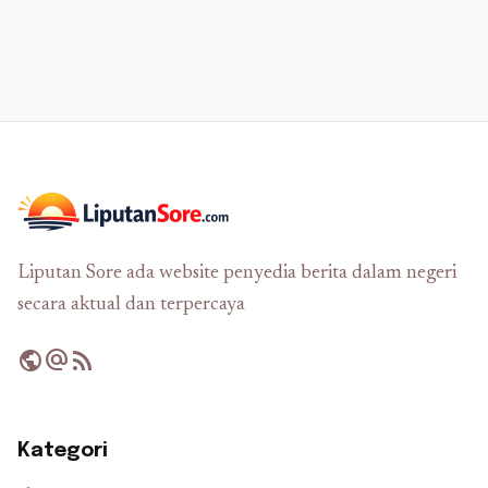
Liputan Sore ada website penyedia berita dalam negeri
secara aktual dan terpercaya
public
alternate_email
rss_feed
Kategori