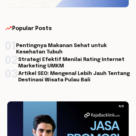
trending_up
Popular Posts
01
Pentingnya Makanan Sehat untuk
Kesehatan Tubuh
02
Strategi Efektif Menilai Rating Internet
Marketing UMKM
03
Artikel SEO: Mengenal Lebih Jauh Tentang
Destinasi Wisata Pulau Bali
AD