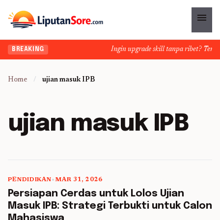
menu
Ingin upgrade skill tanpa ribet? Temuka
BREAKING
Home
/
ujian masuk IPB
ujian masuk IPB
PENDIDIKAN
•
MAR 31, 2026
5 min read
Persiapan Cerdas untuk Lolos Ujian
Masuk IPB: Strategi Terbukti untuk Calon
Mahasiswa