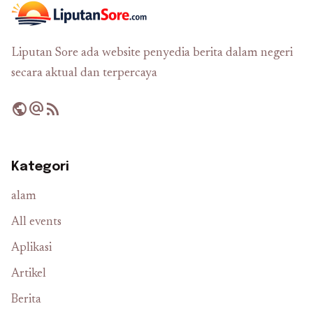
Liputan Sore ada website penyedia berita dalam negeri
secara aktual dan terpercaya
public
alternate_email
rss_feed
Kategori
alam
All events
Aplikasi
Artikel
Berita