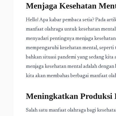
Menjaga Kesehatan Ment
Hello! Apa kabar pembaca setia? Pada artik
manfaat olahraga untuk kesehatan mental.
menyadari pentingnya menjaga kesehatan 
mempengaruhi kesehatan mental, seperti t
bahkan situasi pandemi yang sedang kita a
menjaga kesehatan mental adalah dengan be
kita akan membahas berbagai manfaat olah
Meningkatkan Produksi
Salah satu manfaat olahraga bagi keseha