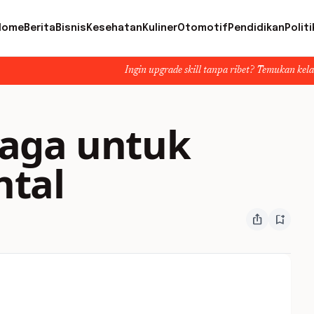
Home
Berita
Bisnis
Kesehatan
Kuliner
Otomotif
Pendidikan
Politi
Ingin upgrade skill tanpa ribet? Temukan kelas seru dan materi l
aga untuk
ntal
ios_share
bookmark_add