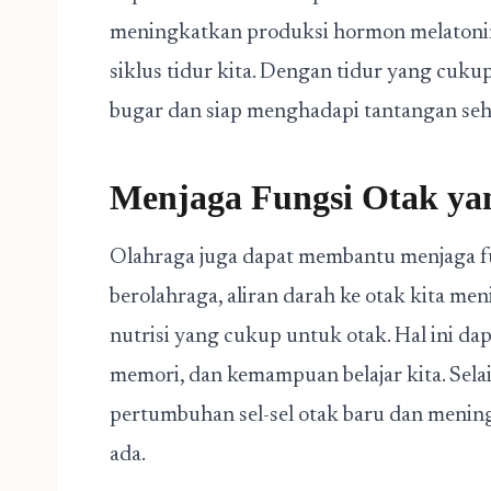
meningkatkan produksi hormon melatoni
siklus tidur kita. Dengan tidur yang cukup
bugar dan siap menghadapi tantangan seha
Menjaga Fungsi Otak ya
Olahraga juga dapat membantu menjaga fun
berolahraga, aliran darah ke otak kita m
nutrisi yang cukup untuk otak. Hal ini d
memori, dan kemampuan belajar kita. Sela
pertumbuhan sel-sel otak baru dan mening
ada.