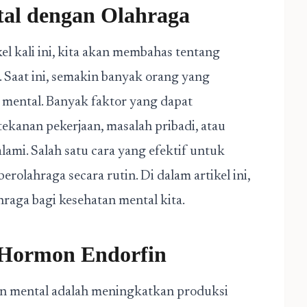
al dengan Olahraga
el kali ini, kita akan membahas tentang
 Saat ini, semakin banyak orang yang
mental. Banyak faktor yang dapat
ekanan pekerjaan, masalah pribadi, atau
lami. Salah satu cara yang efektif untuk
rolahraga secara rutin. Di dalam artikel ini,
raga bagi kesehatan mental kita.
 Hormon Endorfin
tan mental adalah meningkatkan produksi