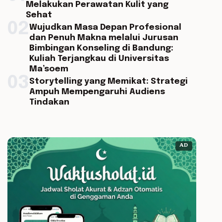
Melakukan Perawatan Kulit yang
Sehat
02
Wujudkan Masa Depan Profesional
dan Penuh Makna melalui Jurusan
Bimbingan Konseling di Bandung:
Kuliah Terjangkau di Universitas
Ma’soem
03
Storytelling yang Memikat: Strategi
Ampuh Mempengaruhi Audiens
Tindakan
AD