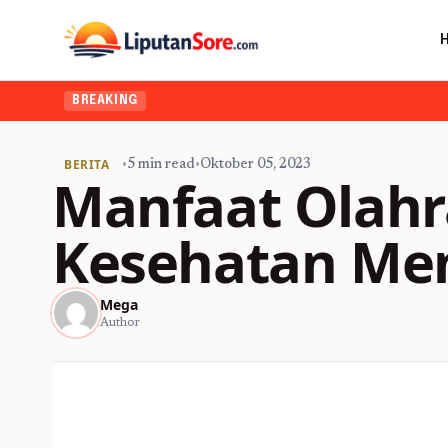
BREAKING
BERITA
•
5 min read
•
Oktober 05, 2023
Manfaat Olahr
Kesehatan Me
Mega
Author