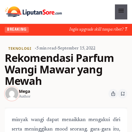
menu
Ingin upgrade skill tanpa ribet? Temuk
BREAKING
TEKNOLOGI
•
5 min read
•
September 15, 2022
Rekomendasi Parfum
Wangi Mawar yang
Mewah
Mega
ios_share
bookmark_add
Author
minyak wangi dapat menaikkan mengakui diri
serta meninggikan mood seorang. gara-gara itu,