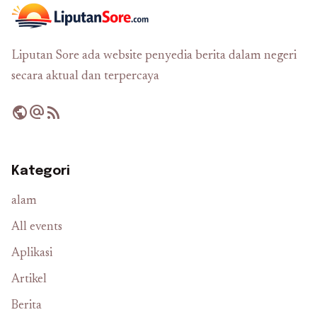
Liputan Sore ada website penyedia berita dalam negeri
secara aktual dan terpercaya
public
alternate_email
rss_feed
Kategori
alam
All events
Aplikasi
Artikel
Berita