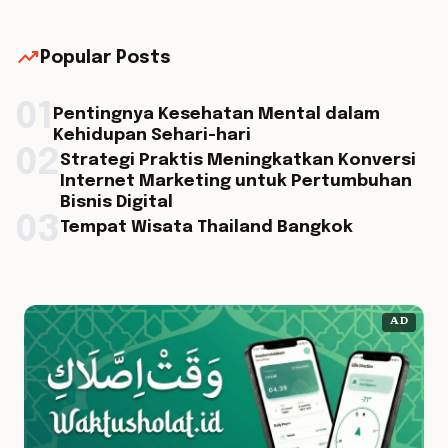
trending_up
Popular Posts
01
Pentingnya Kesehatan Mental dalam
Kehidupan Sehari-hari
02
Strategi Praktis Meningkatkan Konversi
Internet Marketing untuk Pertumbuhan
Bisnis Digital
03
Tempat Wisata Thailand Bangkok
AD