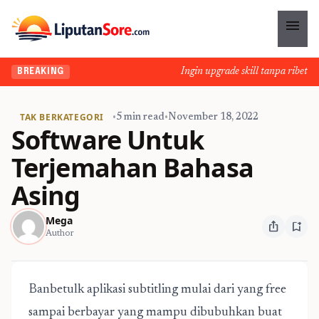
menu
Ingin upgrade skill tanpa ribet? Te
BREAKING
TAK BERKATEGORI
•
5 min read
•
November 18, 2022
Software Untuk
Terjemahan Bahasa
Asing
Mega
ios_share
bookmark_add
Author
Banbetulk aplikasi subtitling mulai dari yang free
sampai berbayar yang mampu dibubuhkan buat