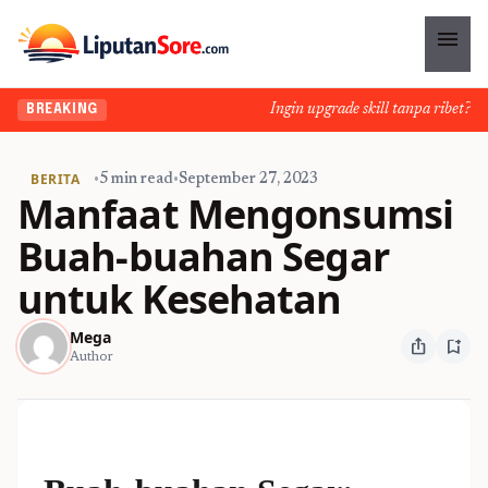
menu
Ingin upgrade skill tanpa ribet? Temu
BREAKING
BERITA
•
5 min read
•
September 27, 2023
Manfaat Mengonsumsi
Buah-buahan Segar
untuk Kesehatan
Mega
ios_share
bookmark_add
Author