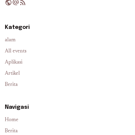
public
alternate_email
rss_feed
Kategori
alam
All events
Aplikasi
Artikel
Berita
Navigasi
Home
Berita