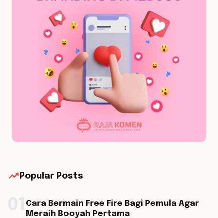
trending_up
Popular Posts
01
Cara Bermain Free Fire Bagi Pemula Agar
Meraih Booyah Pertama