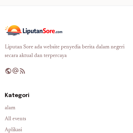
Liputan Sore ada website penyedia berita dalam negeri
secara aktual dan terpercaya
public
alternate_email
rss_feed
Kategori
alam
All events
Aplikasi