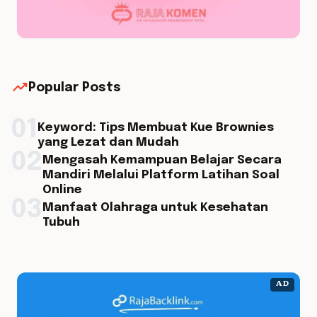
trending_up
Popular Posts
01
Keyword: Tips Membuat Kue Brownies
yang Lezat dan Mudah
02
Mengasah Kemampuan Belajar Secara
Mandiri Melalui Platform Latihan Soal
Online
03
Manfaat Olahraga untuk Kesehatan
Tubuh
AD