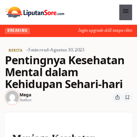
menu
Ingin upgrade skill tanpa ribet? Te
BREAKING
BERITA
•
5 min read
•
Agustus 30, 2023
Pentingnya Kesehatan
Mental dalam
Kehidupan Sehari-hari
Mega
ios_share
bookmark_add
Author