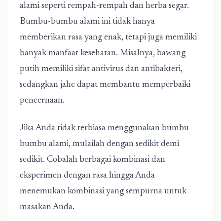
alami seperti rempah-rempah dan herba segar.
Bumbu-bumbu alami ini tidak hanya
memberikan rasa yang enak, tetapi juga memiliki
banyak manfaat kesehatan. Misalnya, bawang
putih memiliki sifat antivirus dan antibakteri,
sedangkan jahe dapat membantu memperbaiki
pencernaan.
Jika Anda tidak terbiasa menggunakan bumbu-
bumbu alami, mulailah dengan sedikit demi
sedikit. Cobalah berbagai kombinasi dan
eksperimen dengan rasa hingga Anda
menemukan kombinasi yang sempurna untuk
masakan Anda.