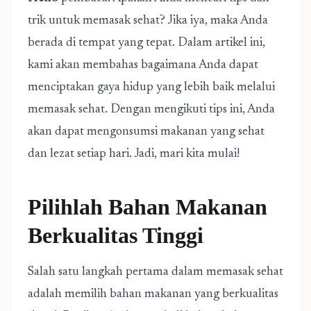
trik untuk memasak sehat? Jika iya, maka Anda
berada di tempat yang tepat. Dalam artikel ini,
kami akan membahas bagaimana Anda dapat
menciptakan gaya hidup yang lebih baik melalui
memasak sehat. Dengan mengikuti tips ini, Anda
akan dapat mengonsumsi makanan yang sehat
dan lezat setiap hari. Jadi, mari kita mulai!
Pilihlah Bahan Makanan
Berkualitas Tinggi
Salah satu langkah pertama dalam memasak sehat
adalah memilih bahan makanan yang berkualitas