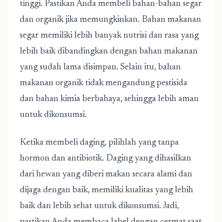
tinggi. Pastikan Anda membeli bahan-bahan segar
dan organik jika memungkinkan. Bahan makanan
segar memiliki lebih banyak nutrisi dan rasa yang
lebih baik dibandingkan dengan bahan makanan
yang sudah lama disimpan. Selain itu, bahan
makanan organik tidak mengandung pestisida
dan bahan kimia berbahaya, sehingga lebih aman
untuk dikonsumsi.
Ketika membeli daging, pilihlah yang tanpa
hormon dan antibiotik. Daging yang dihasilkan
dari hewan yang diberi makan secara alami dan
dijaga dengan baik, memiliki kualitas yang lebih
baik dan lebih sehat untuk dikonsumsi. Jadi,