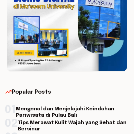
trending_up
Popular Posts
01
Mengenal dan Menjelajahi Keindahan
Pariwisata di Pulau Bali
02
Tips Merawat Kulit Wajah yang Sehat dan
Bersinar