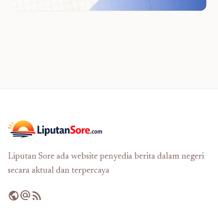
Liputan Sore ada website penyedia berita dalam negeri
secara aktual dan terpercaya
public
alternate_email
rss_feed