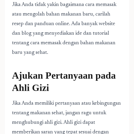
Jika Anda tidak yakin bagaimana cara memasak
atau mengolah bahan makanan baru, carilah
resep dan panduan online. Ada banyak website
dan blog yang menyediakan ide dan tutorial
tentang cara memasak dengan bahan makanan
baru yang sehat.
Ajukan Pertanyaan pada
Ahli Gizi
Jika Anda memiliki pertanyaan atau kebingungan
tentang makanan sehat, jangan ragu untuk
menghubungi ahli gizi. Ahli gizi dapat
memberikan saran yang tepat sesuai dengan