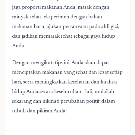
jaga proporsi makanan Anda, masak dengan
minyak sehat, eksperimen dengan bahan
makanan baru, ajukan pertanyaan pada ahli gizi,
dan jadikan memasak sehat sebagai gaya hidup
Anda.
Dengan mengikuti tips ini, Anda akan dapat
menciptakan makanan yang sehat dan lezat setiap
hari, serta meningkatkan kesehatan dan kualitas
hidup Anda secara keseluruhan. Jadi, mulailah
sekarang dan nikmati perubahan positif dalam
tubuh dan pikiran Anda!