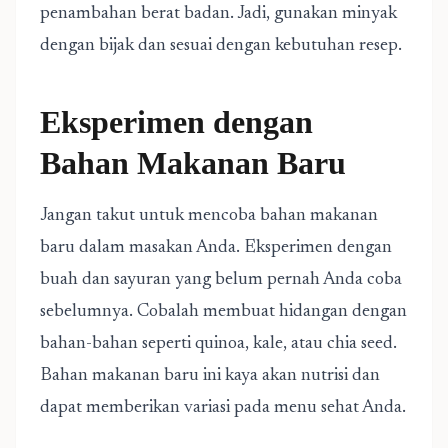
penambahan berat badan. Jadi, gunakan minyak
dengan bijak dan sesuai dengan kebutuhan resep.
Eksperimen dengan
Bahan Makanan Baru
Jangan takut untuk mencoba bahan makanan
baru dalam masakan Anda. Eksperimen dengan
buah dan sayuran yang belum pernah Anda coba
sebelumnya. Cobalah membuat hidangan dengan
bahan-bahan seperti quinoa, kale, atau chia seed.
Bahan makanan baru ini kaya akan nutrisi dan
dapat memberikan variasi pada menu sehat Anda.