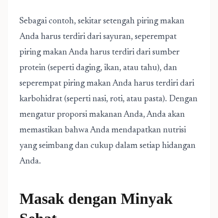
Sebagai contoh, sekitar setengah piring makan
Anda harus terdiri dari sayuran, seperempat
piring makan Anda harus terdiri dari sumber
protein (seperti daging, ikan, atau tahu), dan
seperempat piring makan Anda harus terdiri dari
karbohidrat (seperti nasi, roti, atau pasta). Dengan
mengatur proporsi makanan Anda, Anda akan
memastikan bahwa Anda mendapatkan nutrisi
yang seimbang dan cukup dalam setiap hidangan
Anda.
Masak dengan Minyak