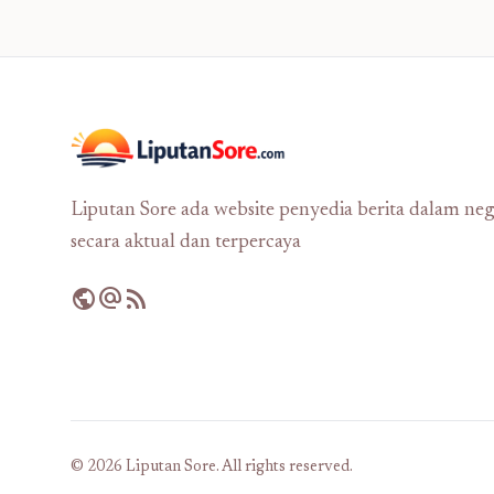
Liputan Sore ada website penyedia berita dalam neg
secara aktual dan terpercaya
public
alternate_email
rss_feed
© 2026 Liputan Sore. All rights reserved.