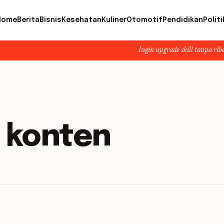
Home
Berita
Bisnis
Kesehatan
Kuliner
Otomotif
Pendidikan
Politi
Ingin upgrade skill tanpa ribet? Temukan
l konten