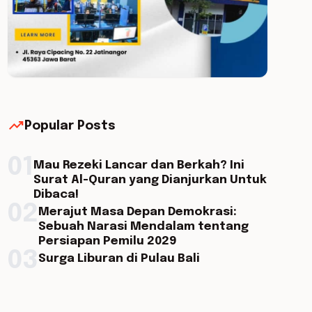
trending_up
Popular Posts
01
Mau Rezeki Lancar dan Berkah? Ini
Surat Al-Quran yang Dianjurkan Untuk
Dibaca!
02
Merajut Masa Depan Demokrasi:
Sebuah Narasi Mendalam tentang
Persiapan Pemilu 2029
03
Surga Liburan di Pulau Bali