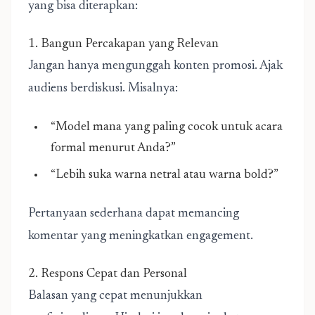
yang bisa diterapkan:
1. Bangun Percakapan yang Relevan
Jangan hanya mengunggah konten promosi. Ajak
audiens berdiskusi. Misalnya:
“Model mana yang paling cocok untuk acara
formal menurut Anda?”
“Lebih suka warna netral atau warna bold?”
Pertanyaan sederhana dapat memancing
komentar yang meningkatkan engagement.
2. Respons Cepat dan Personal
Balasan yang cepat menunjukkan