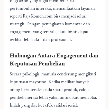
Bagi bisnis yang ingin mempercepat
pertumbuhan interaksi, memanfaatkan layanan
seperti RajaKomen.com bisa menjadi solusi
strategis. Dengan peningkatan komentar dan
engagement yang terarah, akun bisnis dapat
terlihat lebih aktif dan profesional.
Hubungan Antara Engagement dan
Keputusan Pembelian
Secara psikologis, manusia cenderung mengikuti
keputusan mayoritas. Ketika melihat banyak
orang berinteraksi pada suatu produk, calon
pembeli merasa lebih yakin untuk ikut mencoba.
Inilah yang disebut efek validasi sosial.