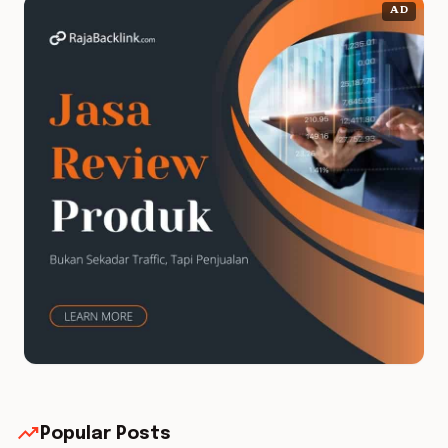
AD
trending_up
Popular Posts