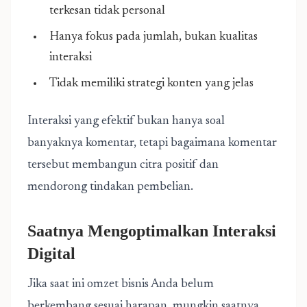
terkesan tidak personal
Hanya fokus pada jumlah, bukan kualitas
interaksi
Tidak memiliki strategi konten yang jelas
Interaksi yang efektif bukan hanya soal
banyaknya komentar, tetapi bagaimana komentar
tersebut membangun citra positif dan
mendorong tindakan pembelian.
Saatnya Mengoptimalkan Interaksi
Digital
Jika saat ini omzet bisnis Anda belum
berkembang sesuai harapan, mungkin saatnya