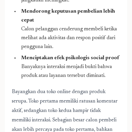
jangkauan meningkat.
Mendorong keputusan pembelian lebih
cepat
Calon pelanggan cenderung membeli ketika
melihat ada aktivitas dan respon positif dari
pengguna lain.
Menciptakan efek psikologis social proof
Banyaknya interaksi menjadi bukti bahwa
produk atau layanan tersebut diminati.
Bayangkan dua toko online dengan produk
serupa. Toko pertama memiliki ratusan komentar
aktif, sedangkan toko kedua hampir tidak
memiliki interaksi. Sebagian besar calon pembeli
akan lebih percaya pada toko pertama, bahkan