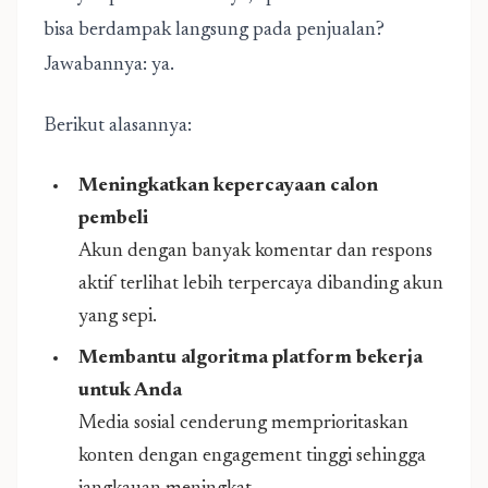
bisa berdampak langsung pada penjualan?
Jawabannya: ya.
Berikut alasannya:
Meningkatkan kepercayaan calon
pembeli
Akun dengan banyak komentar dan respons
aktif terlihat lebih terpercaya dibanding akun
yang sepi.
Membantu algoritma platform bekerja
untuk Anda
Media sosial cenderung memprioritaskan
konten dengan engagement tinggi sehingga