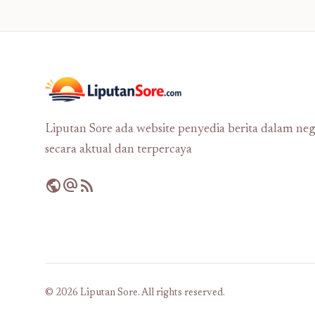
Liputan Sore ada website penyedia berita dalam neg
secara aktual dan terpercaya
public
alternate_email
rss_feed
© 2026 Liputan Sore. All rights reserved.