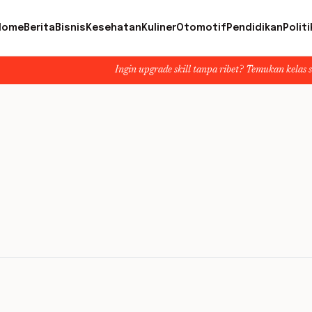
Home
Berita
Bisnis
Kesehatan
Kuliner
Otomotif
Pendidikan
Politi
Ingin upgrade skill tanpa ribet? Temukan kelas seru dan mat