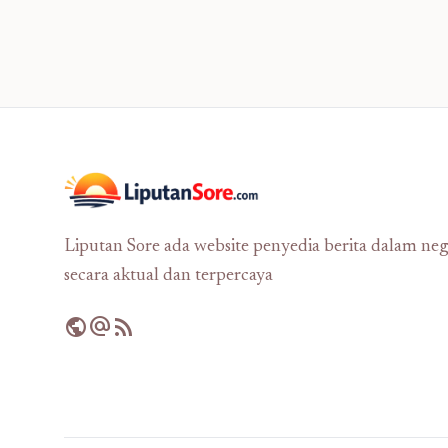
Liputan Sore ada website penyedia berita dalam neg
secara aktual dan terpercaya
public
alternate_email
rss_feed