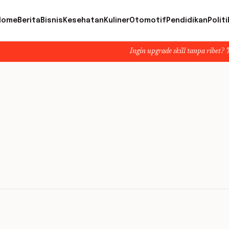
Home
Berita
Bisnis
Kesehatan
Kuliner
Otomotif
Pendidikan
Politi
Ingin upgrade skill tanpa ribet? Temukan ke