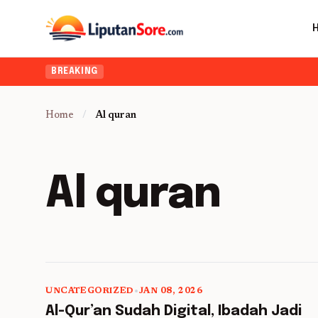
BREAKING
Home
/
Al quran
Al quran
UNCATEGORIZED
•
JAN 08, 2026
5 min read
Al-Qur’an Sudah Digital, Ibadah Jadi