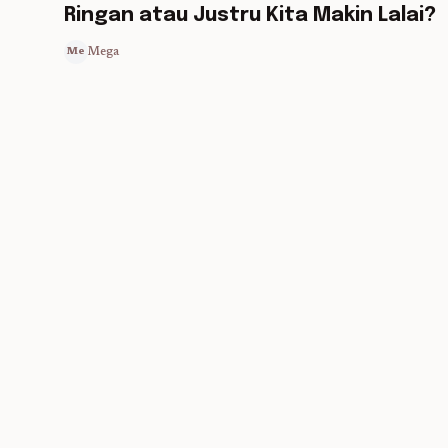
Ringan atau Justru Kita Makin Lalai?
Mega
Me