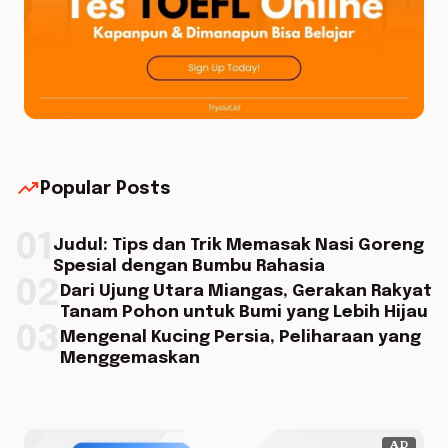
trending_up
Popular Posts
01
Judul: Tips dan Trik Memasak Nasi Goreng
Spesial dengan Bumbu Rahasia
02
Dari Ujung Utara Miangas, Gerakan Rakyat
Tanam Pohon untuk Bumi yang Lebih Hijau
03
Mengenal Kucing Persia, Peliharaan yang
Menggemaskan
AD