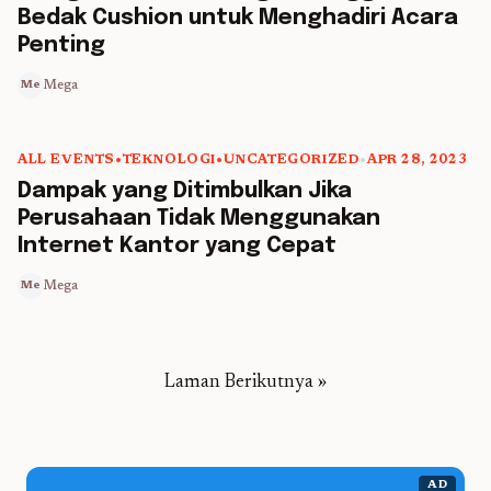
Bedak Cushion untuk Menghadiri Acara
Penting
Mega
Me
ALL EVENTS
•
TEKNOLOGI
•
UNCATEGORIZED
•
APR 28, 2023
5 min read
Dampak yang Ditimbulkan Jika
Perusahaan Tidak Menggunakan
Internet Kantor yang Cepat
Mega
Me
Laman Berikutnya »
AD