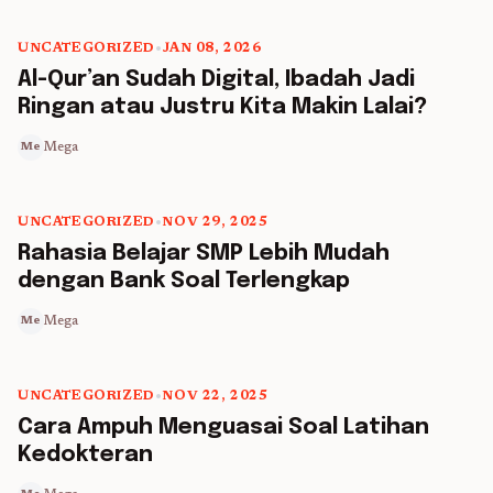
UNCATEGORIZED
•
JAN 08, 2026
5 min read
Al-Qur’an Sudah Digital, Ibadah Jadi
Ringan atau Justru Kita Makin Lalai?
Mega
Me
UNCATEGORIZED
•
NOV 29, 2025
5 min read
Rahasia Belajar SMP Lebih Mudah
dengan Bank Soal Terlengkap
Mega
Me
UNCATEGORIZED
•
NOV 22, 2025
5 min read
Cara Ampuh Menguasai Soal Latihan
Kedokteran