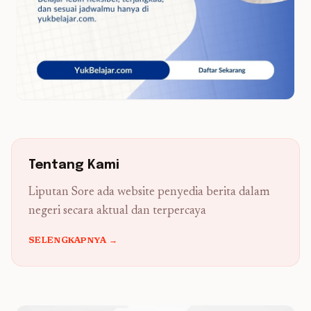
Tentang Kami
Liputan Sore ada website penyedia berita dalam
negeri secara aktual dan terpercaya
SELENGKAPNYA →