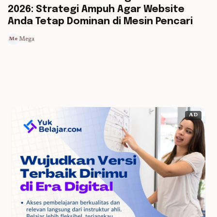
2026: Strategi Ampuh Agar Website
Anda Tetap Dominan di Mesin Pencari
Mega
Me
AD