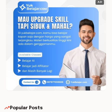
AD
trending_up
Popular Posts