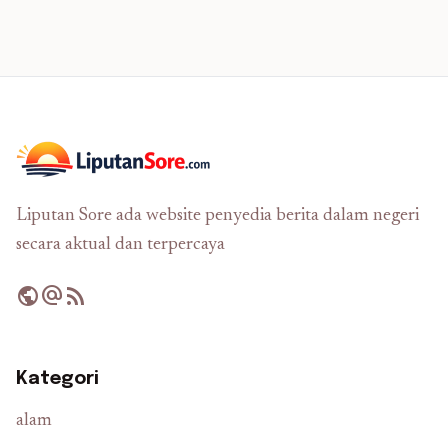
Liputan Sore ada website penyedia berita dalam negeri
secara aktual dan terpercaya
public
alternate_email
rss_feed
Kategori
alam