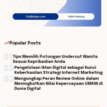
trending_up
Popular Posts
01
Tips Memilih Potongan Undercut Wanita
Sesuai Kepribadian Anda
02
Pengelolaan Iklan Digital sebagai Kunci
Keberhasilan Strategi Internet Marketing
03
Mengungkap Peran Review Online dalam
Meningkatkan Nilai Kepercayaan UMKM di
Dunia Digital