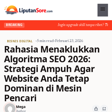
menu
Ingin upgrade skill tanpa ribet? Temukan
BREAKING
BISNIS DIGITAL
•
5 min read
•
Februari 23, 2026
Rahasia Menaklukkan
Algoritma SEO 2026:
Strategi Ampuh Agar
Website Anda Tetap
Dominan di Mesin
Pencari
Mega
ios_share
bookmark_add
Author