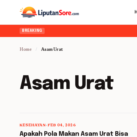
BREAKING
Home
/
Asam Urat
Asam Urat
KESEHATAN
•
FEB 04, 2026
5 min read
Apakah Pola Makan Asam Urat Bisa