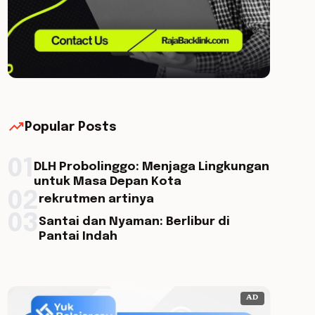
trending_up
Popular Posts
01
DLH Probolinggo: Menjaga Lingkungan
untuk Masa Depan Kota
02
rekrutmen artinya
03
Santai dan Nyaman: Berlibur di
Pantai Indah
AD