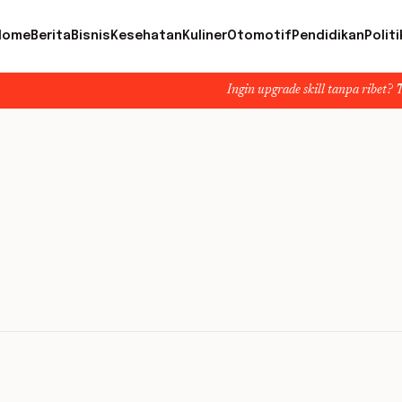
Home
Berita
Bisnis
Kesehatan
Kuliner
Otomotif
Pendidikan
Politi
Ingin upgrade skill tanpa ribet? Temukan kel