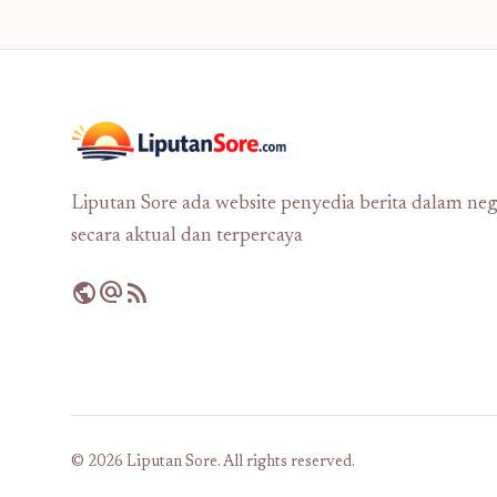
Liputan Sore ada website penyedia berita dalam neg
secara aktual dan terpercaya
public
alternate_email
rss_feed
© 2026 Liputan Sore. All rights reserved.