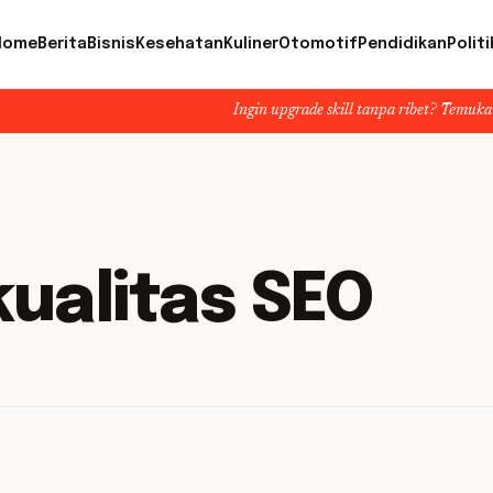
Home
Berita
Bisnis
Kesehatan
Kuliner
Otomotif
Pendidikan
Politi
Ingin upgrade skill tanpa ribet? Temukan kelas ser
kualitas SEO