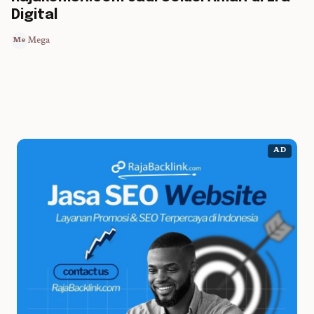
Digital
Mega
Me
AD