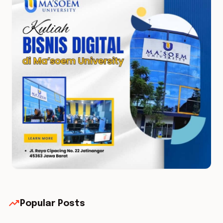
trending_up
Popular Posts