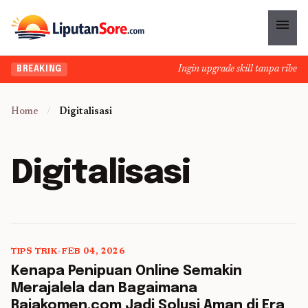
menu
Ingin upgrade skill tanpa ribet? 
BREAKING
Home
/
Digitalisasi
Digitalisasi
TIPS TRIK
•
FEB 04, 2026
5 min read
Kenapa Penipuan Online Semakin
Merajalela dan Bagaimana
Rajakomen.com Jadi Solusi Aman di Era