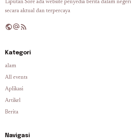
Liputan Sore ada website penyedia berita dalam negeri
secara aktual dan terpercaya
public
alternate_email
rss_feed
Kategori
alam
All events
Aplikasi
Artikel
Berita
Navigasi