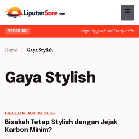
menu
Ingin upgrade skill tanpa ribet? 
BREAKING
Home
/
Gaya Stylish
Gaya Stylish
FASHION
•
JAN 08, 2026
5 min read
Bisakah Tetap Stylish dengan Jejak
Karbon Minim?