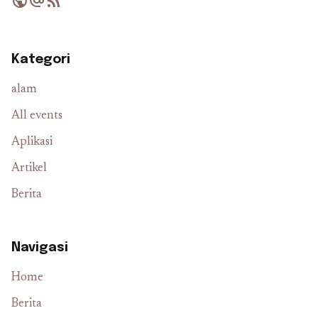
public
alternate_email
rss_feed
Kategori
alam
All events
Aplikasi
Artikel
Berita
Navigasi
Home
Berita