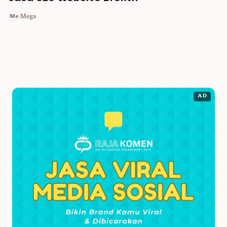
Mega
Me
AD