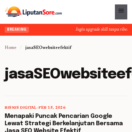
menu
Ingin upgrade skill tanpa ribet? T
BREAKING
Home
/
jasaSEOwebsiteefektif
jasaSEOwebsiteef
BISNIS DIGITAL
•
FEB 15, 2026
5 min read
Menapaki Puncak Pencarian Google
Lewat Strategi Berkelanjutan Bersama
Jasa SEO Website Efektif