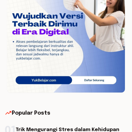
trending_up
Popular Posts
01
Trik Mengurangi Stres dalam Kehidupan