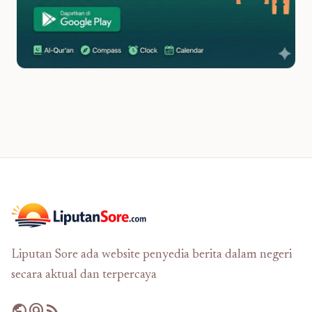
Liputan Sore ada website penyedia berita dalam negeri
secara aktual dan terpercaya
public
alternate_email
rss_feed