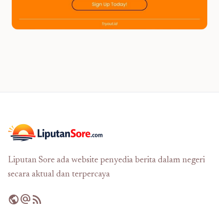
Liputan Sore ada website penyedia berita dalam negeri
secara aktual dan terpercaya
public
alternate_email
rss_feed