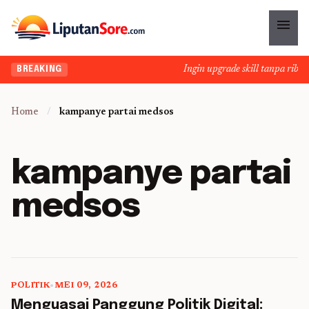
menu
Ingin upgrade skill tanpa ribet?
BREAKING
Home
/
kampanye partai medsos
kampanye partai
medsos
POLITIK
•
MEI 09, 2026
5 min read
Menguasai Panggung Politik Digital: