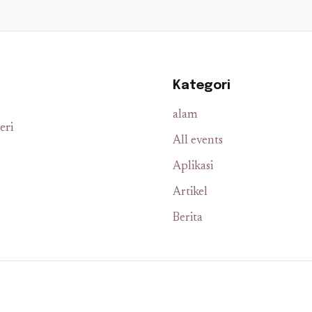
Kategori
alam
eri
All events
Aplikasi
Artikel
Berita