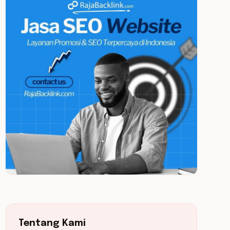
Tentang Kami