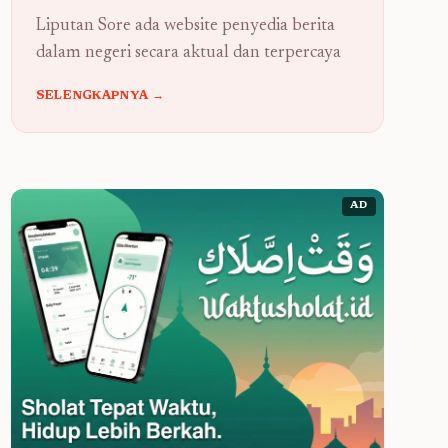
Liputan Sore ada website penyedia berita
dalam negeri secara aktual dan terpercaya
SELENGKAPNYA →
AD