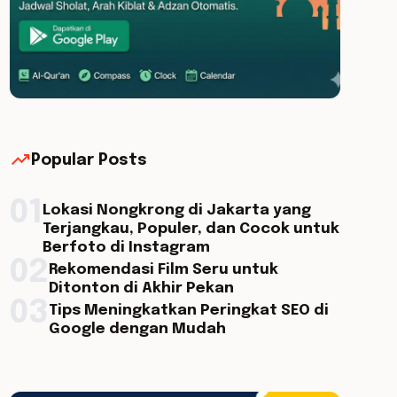
trending_up
Popular Posts
01
Lokasi Nongkrong di Jakarta yang
Terjangkau, Populer, dan Cocok untuk
Berfoto di Instagram
02
Rekomendasi Film Seru untuk
Ditonton di Akhir Pekan
03
Tips Meningkatkan Peringkat SEO di
Google dengan Mudah