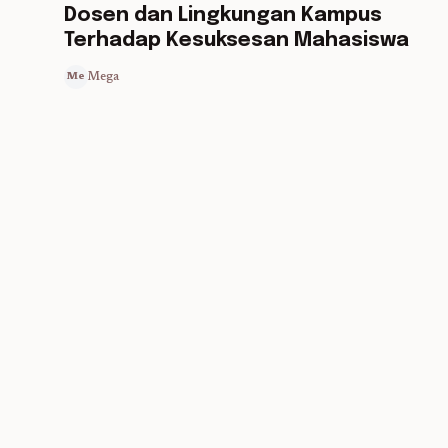
Dosen dan Lingkungan Kampus
Terhadap Kesuksesan Mahasiswa
Mega
Me