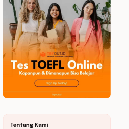
Tentang Kami