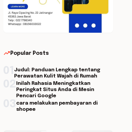
trending_up
Popular Posts
01
Judul: Panduan Lengkap tentang
Perawatan Kulit Wajah di Rumah
02
Inilah Rahasia Meningkatkan
Peringkat Situs Anda di Mesin
Pencari Google
03
cara melakukan pembayaran di
shopee