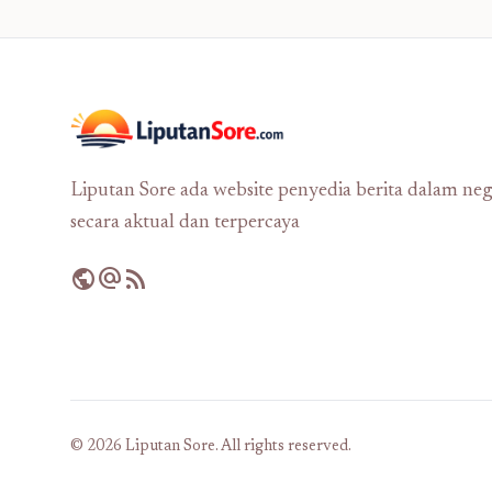
Liputan Sore ada website penyedia berita dalam neg
secara aktual dan terpercaya
public
alternate_email
rss_feed
© 2026 Liputan Sore. All rights reserved.