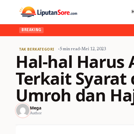
BREAKING
TAK BERKATEGORI
•
5 min read
•
Mei 12, 2023
Hal-hal Harus
Terkait Syarat
Umroh dan Haj
Mega
Author