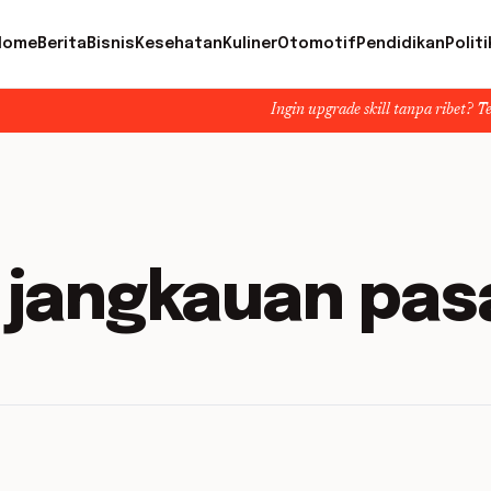
Home
Berita
Bisnis
Kesehatan
Kuliner
Otomotif
Pendidikan
Politi
Ingin upgrade skill tanpa ribet? Temukan k
jangkauan pas