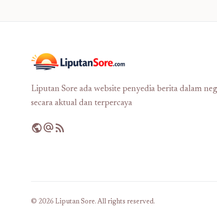
Liputan Sore ada website penyedia berita dalam neg
secara aktual dan terpercaya
public
alternate_email
rss_feed
© 2026 Liputan Sore. All rights reserved.