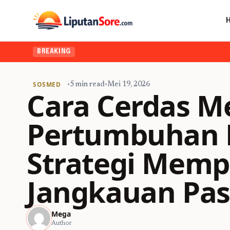
BREAKING
SOSMED
•
5 min read
•
Mei 19, 2026
Cara Cerdas M
Pertumbuhan B
Strategi Memp
Jangkauan Pasa
Mega
Author