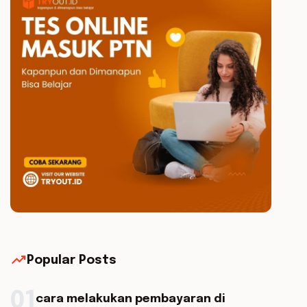
trending_up
Popular Posts
01
cara melakukan pembayaran di